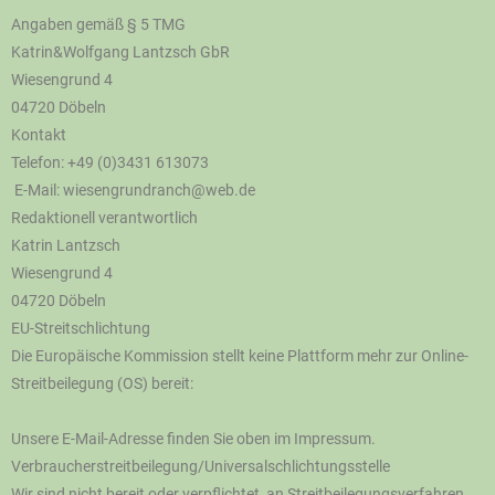
Angaben gemäß § 5 TMG
Katrin&Wolfgang Lantzsch GbR
Wiesengrund 4
04720 Döbeln
Kontakt
Telefon: +49 (0)3431 613073
E-Mail: wiesengrundranch@web.de
Redaktionell verantwortlich
Katrin Lantzsch
Wiesengrund 4
04720 Döbeln
EU-Streitschlichtung
Die Europäische Kommission stellt keine Plattform mehr zur Online-
Streitbeilegung (OS) bereit:
Unsere E-Mail-Adresse finden Sie oben im Impressum.
Verbraucherstreitbeilegung/Universalschlichtungsstelle
Wir sind nicht bereit oder verpflichtet, an Streitbeilegungsverfahren